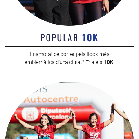
POPULAR
10K
Enamorat de córrer pels llocs més
emblemàtics d’una ciutat? Tria els
10K.