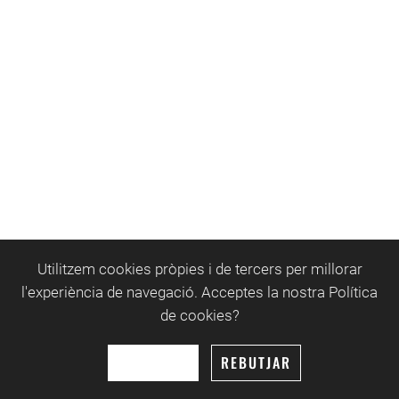
Utilitzem cookies pròpies i de tercers per millorar
FAMILY
RACE
l'experiència de navegació. Acceptes la nostra Política
de cookies?
La cursa per tota la familia! Corre 100 metres amb la
teva canalla.
ACCEPTAR
REBUTJAR