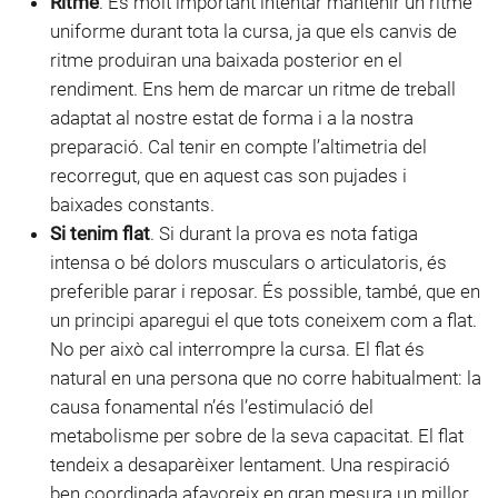
Ritme
. És molt important intentar mantenir un ritme
uniforme durant tota la cursa, ja que els canvis de
ritme produiran una baixada posterior en el
rendiment. Ens hem de marcar un ritme de treball
adaptat al nostre estat de forma i a la nostra
preparació. Cal tenir en compte l’altimetria del
recorregut, que en aquest cas son pujades i
baixades constants.
Si tenim flat
. Si durant la prova es nota fatiga
intensa o bé dolors musculars o articulatoris, és
preferible parar i reposar. És possible, també, que en
un principi aparegui el que tots coneixem com a flat.
No per això cal interrompre la cursa. El flat és
natural en una persona que no corre habitualment: la
causa fonamental n’és l’estimulació del
metabolisme per sobre de la seva capacitat. El flat
tendeix a desaparèixer lentament. Una respiració
ben coordinada afavoreix en gran mesura un millor