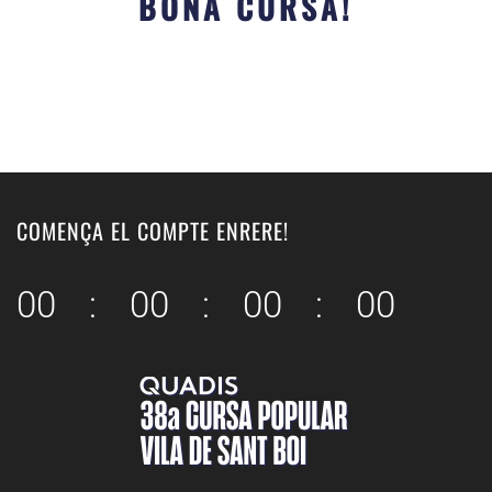
BONA CURSA!
COMENÇA EL COMPTE ENRERE!
0
0
:
0
0
:
0
0
:
0
0