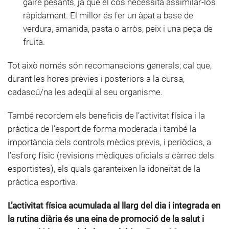
gaire pesants, ja que el cos necessita assimilar-los
ràpidament. El millor és fer un àpat a base de
verdura, amanida, pasta o arròs, peix i una peça de
fruita.
Tot això només són recomanacions generals; cal que,
durant les hores prèvies i posteriors a la cursa,
cadascú/na les adeqüi al seu organisme.
També recordem els beneficis de l’activitat física i la
pràctica de l’esport de forma moderada i també la
importància dels controls mèdics previs, i periòdics, a
l’esforç físic (revisions mèdiques oficials a càrrec dels
esportistes), els quals garanteixen la idoneïtat de la
pràctica esportiva.
L’activitat física acumulada al llarg del dia i integrada en
la rutina diària és una eina de promoció de la salut i