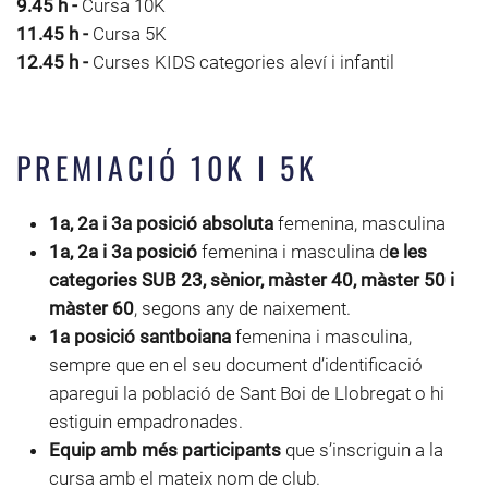
9.45 h -
Cursa 10K
11.45 h -
Cursa 5K
12.45 h -
Curses KIDS categories aleví i infantil
PREMIACIÓ 10K I 5K
1a, 2a i 3a posició absoluta
femenina, masculina
1a, 2a i 3a posició
femenina i masculina d
e les
categories SUB 23, sènior, màster 40, màster 50 i
màster 60
, segons any de naixement.
1a posició santboiana
femenina i masculina,
sempre que en el seu document d’identificació
aparegui la població de Sant Boi de Llobregat o hi
estiguin empadronades.
Equip amb més participants
que s’inscriguin a la
cursa amb el mateix nom de club.