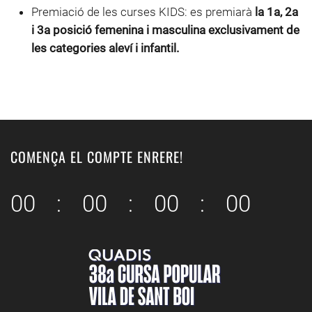
Premiació de les curses KIDS: es premiarà
la 1a, 2a
i 3a posició femenina i masculina exclusivament de
les categories aleví i infantil.
COMENÇA EL COMPTE ENRERE!
0
0
:
0
0
:
0
0
:
0
0