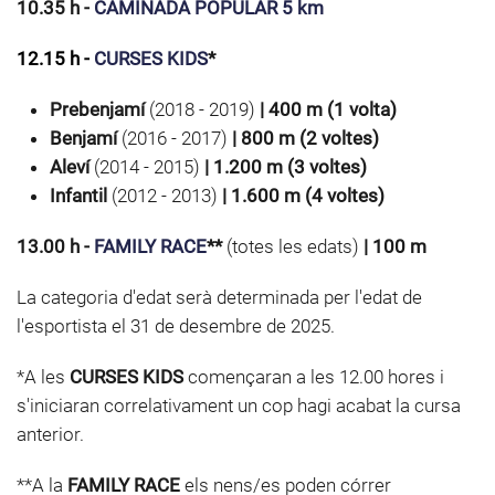
10.35 h -
CAMINADA POPULAR 5 km
12.15 h -
CURSES KIDS
*
Prebenjamí
(2018 - 2019)
| 400 m (1 volta)
Benjamí
(2016 - 2017)
| 800 m (2 voltes)
Aleví
(2014 - 2015)
| 1.200 m (3 voltes)
Infantil
(2012 - 2013)
| 1.600 m (4 voltes)
13.00 h -
FAMILY RACE
**
(totes les edats)
| 100 m
La categoria d'edat serà determinada per l'edat de
l'esportista el 31 de desembre de 2025.
*A les
CURSES KIDS
començaran a les 12.00 hores i
s'iniciaran correlativament un cop hagi acabat la cursa
anterior.
**A la
FAMILY RACE
els nens/es poden córrer